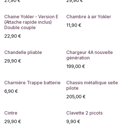
27,90
€
29,90
€
Chaine Yokler - Version E
Chambre à air Yokler
(Attache rapide inclus)
11,90
€
Double couple
22,90
€
Chandelle pliable
Chargeur 4A nouvelle
génération
29,90
€
199,00
€
Charnière Trappe batterie
Chassis métallique selle
pilote
6,90
€
205,00
€
Cintre
Clavette 2 picots
29,90
€
9,90
€