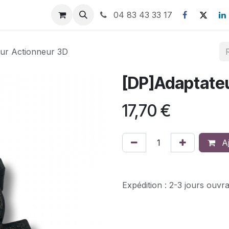
nous
04 83 43 33 17
ur Actionneur 3D
[DP]Adaptateu
17,70
€
Aj
Expédition : 2-3 jours ouvr