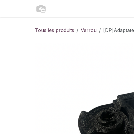
Se rendre au contenu
Catalogue
Accueil
Contactez-
Tous les produits
Verrou
[DP]Adaptate