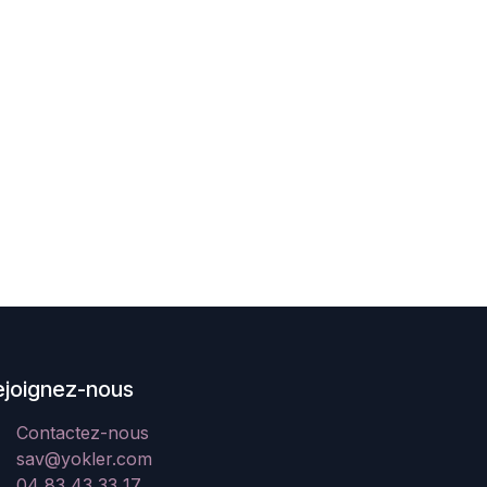
ejoignez-nous
Contactez-nous
sav@yokler.com
04 83 43 33 17