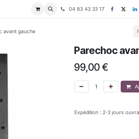
nous
04 83 43 33 17
c avant gauche
Parechoc ava
99,00
€
Aj
Expédition : 2-3 jours ouvr