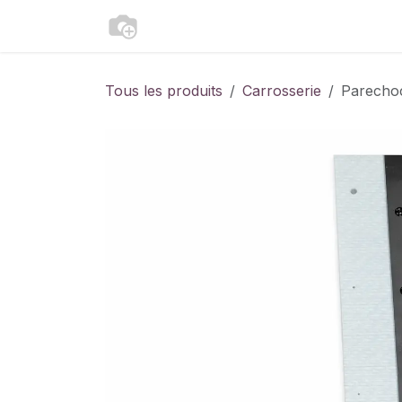
Se rendre au contenu
Catalogue
Accueil
Contactez-
Tous les produits
Carrosserie
Parecho