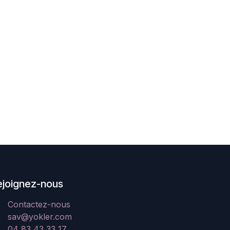
ejoignez-nous
Contactez-nous
sav@yokler.com
04 83 43 33 17