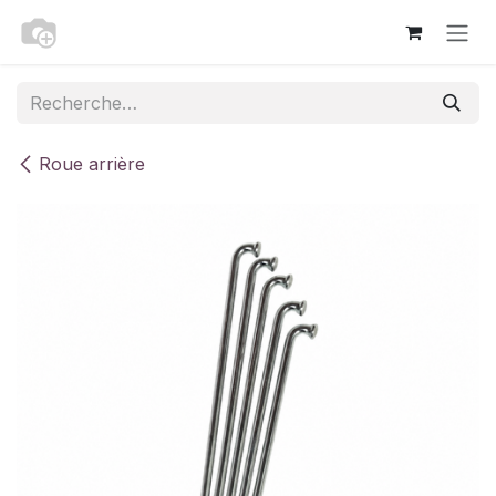
Se rendre au contenu
Roue arrière