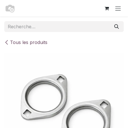
Se rendre au contenu
Tous les produits