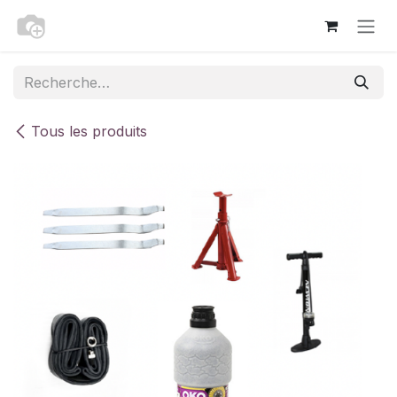
Se rendre au contenu
Tous les produits